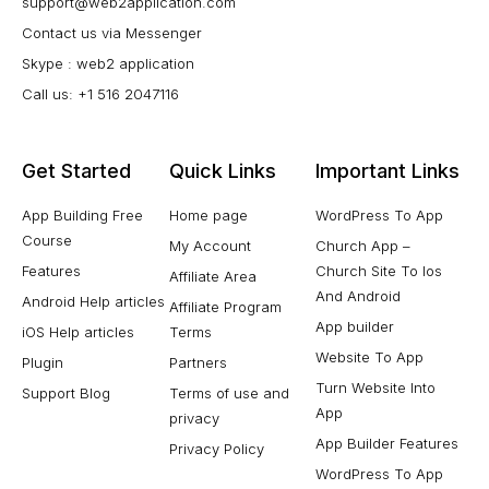
support@web2application.com
Contact us via Messenger
Skype : web2 application
Call us: +1 516 2047116
Get Started
Quick Links
Important Links
App Building Free
Home page
WordPress To App
Course
My Account
Church App –
Features
Church Site To Ios
Affiliate Area
And Android
Android Help articles
Affiliate Program
App builder
iOS Help articles
Terms
Website To App
Plugin
Partners
Turn Website Into
Support Blog
Terms of use and
App
privacy
App Builder Features
Privacy Policy
WordPress To App