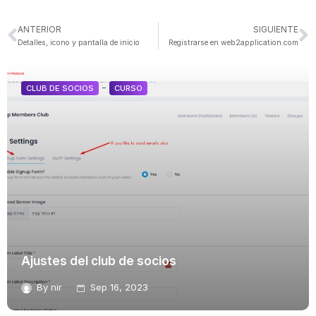
ANTERIOR
SIGUIENTE
Detalles, icono y pantalla de inicio
Registrarse en web2application.com
-
CLUB DE SOCIOS
CURSO
Ajustes del club de socios
By
nir
Sep 16, 2023