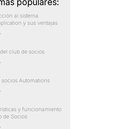
más populares:
cción al sistema
lication y sus ventajas
"
 del club de socios
"
 socios Automations
"
rísticas y funcionamiento
b de Socios
"