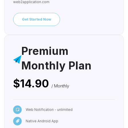
web2application.com
Get Started Now
Premium
Monthly Plan
$14.90
/ Monthly
Web Notification - unlimited
Native Android App