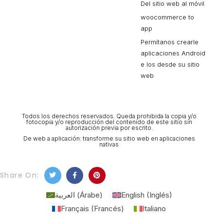
Del sitio web al móvil
woocommerce to
app
Permítanos crearle
aplicaciones Android
e Ios desde su sitio
web
Todos los derechos reservados. Queda prohibida la copia y/o
fotocopia y/o reproducción del contenido de este sitio sin
autorización previa por escrito.
De web a aplicación: transforme su sitio web en aplicaciones
nativas
Share On:
العربية
(
Árabe
)
English
(
Inglés
)
Français
(
Francés
)
Italiano