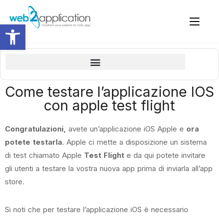
Apri la barra degli strumenti
Cosa impareremo in questo corso gratuito su come creare un’app
Dettagli del proprietario e perché vale la pena ed è importante essere un membro premium
Plugin per WordPress – connessione e revisione (se si dispone di un sito web WordPress)
Modifica della schermata iniziale e dell’icona dell’app
Creare la home page e le pagine per le app con il page builder del sito
Come costruire un’app con il popolare page builder di WordPress – ELEMENTOR
Come completare i dettagli in Google Play Console e inviare per la revisione da parte di Google Play Store (pubblicare)
Linea guida Apple 4.2 – Design – Funzionalità minima
Aggiornare una nuova build (versione) e inviarla alla revisione di Apple.
Inviate il link per il download intelligente ai vostri clienti
Come testare l’applicazione IOS
con apple test flight
Congratulazioni,
avete un’applicazione iOS Apple e
ora
potete testarla
. Apple ci mette a disposizione un sistema
di test chiamato Apple
Test Flight
e da qui potete invitare
gli utenti a testare la vostra nuova app prima di inviarla all’app
store.
Si noti che per testare l’applicazione iOS è necessario