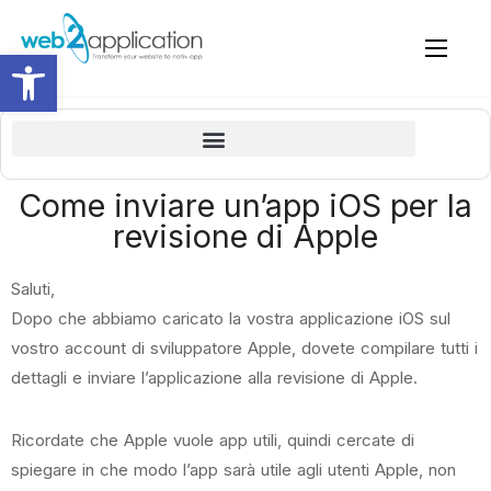
Apri la barra degli strumenti
Cosa impareremo in questo corso gratuito su come creare un’app
Dettagli del proprietario e perché vale la pena ed è importante essere un membro premium
Plugin per WordPress – connessione e revisione (se si dispone di un sito web WordPress)
Modifica della schermata iniziale e dell’icona dell’app
Creare la home page e le pagine per le app con il page builder del sito
Come costruire un’app con il popolare page builder di WordPress – ELEMENTOR
Come completare i dettagli in Google Play Console e inviare per la revisione da parte di Google Play Store (pubblicare)
Linea guida Apple 4.2 – Design – Funzionalità minima
Aggiornare una nuova build (versione) e inviarla alla revisione di Apple.
Inviate il link per il download intelligente ai vostri clienti
Come inviare un’app iOS per la
revisione di Apple
Saluti,
Dopo che abbiamo caricato la vostra applicazione iOS sul
vostro account di sviluppatore Apple, dovete compilare tutti i
dettagli e inviare l’applicazione alla revisione di Apple.
Ricordate che Apple vuole app utili, quindi cercate di
spiegare in che modo l’app sarà utile agli utenti Apple, non