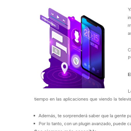
Y
i
m
a
C
P
E
L
tiempo en las aplicaciones que viendo la televis
Además, te sorprenderá saber que la gente p
Por lo tanto, con un plugin avanzado, puede c