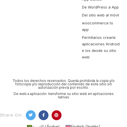
De WordPress a App
Del sitio web al móvil
woocommerce to
app
Permítanos crearle
aplicaciones Android
e Ios desde su sitio
web
Todos los derechos reservados. Queda prohibida la copia y/o
fotocopia y/o reproducción del contenido de este sitio sin
autorización previa por escrito.
De web a aplicación: transforme su sitio web en aplicaciones
nativas
Share On:
العربية
(
Árabe
)
English
(
Inglés
)