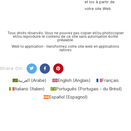
et Ios à partir de
votre site Web
Tous droits réservés. Vous ne pouvez pas copier et/ou photocopier
et/ou reproduire le contenu de ce site sans autorisation écrite
préalable.
Web to application - transformez votre site web en applications
natives
Share On:
العربية
(
Arabe
)
English
(
Anglais
)
Français
Italiano
(
Italien
)
Português
(
Portugais - du Brésil
)
Español
(
Espagnol
)