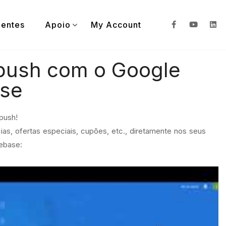
ientes
Apoio
My Account
s push com o Google
ase
push!
ias, ofertas especiais, cupões, etc., diretamente nos seus
rebase: