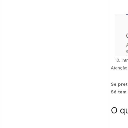
10. In
Atenção
Se pret
Só tem 
O qu