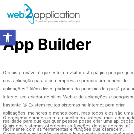
Abrir a barra de ferramentas
App Builder
O mais provável é que esteja a visitar esta página porque quer 
uma aplicação para a sua empresa e procura um criador de
aplicações? Além disso, partimos do princípio de que já procu
Internet um criador de sítios Web e de aplicações e pesquiso
bastante 🙂 Existem muitos sistemas na Internet para criar
aplicações, melhores e menos bons, mas todos eles são uma
O problema começa com a escolha do sistema mais adequado 
realidade para que qualquer pessoa possa criar uma aplicação
Quais dos sistemas oferecem as funções de que necessita?
facilmente com as ferramentas e funções que oferecem.
Como gerir a aplicação, controlá-la e quanto tempo será nece