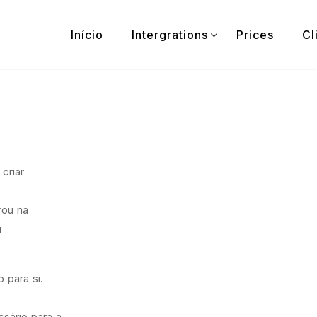
Início
Intergrations
Prices
Cl
criar
rou na
u
para si.
ssário para a