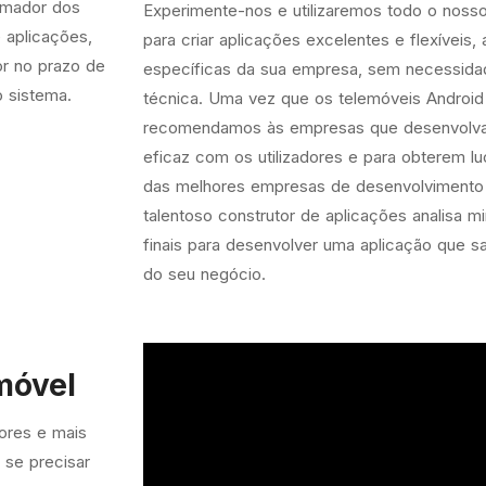
amador dos
Experimente-nos e utilizaremos todo o noss
 aplicações,
para criar aplicações excelentes e flexíveis
r no prazo de
específicas da sua empresa, sem necessidad
 sistema.
técnica. Uma vez que os telemóveis Android
recomendamos às empresas que desenvolvam
eficaz com os utilizadores e para obterem l
das melhores empresas de desenvolvimento 
talentoso construtor de aplicações analisa 
finais para desenvolver uma aplicação que s
do seu negócio.
móvel
ores e mais
 se precisar