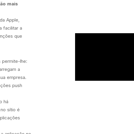
ão mais
da Apple,
facilitar a
funções que
s
permite-lhe:
carregam a
sua empresa.
cações push
ão há
no sítio é
aplicações
 a aplicação no