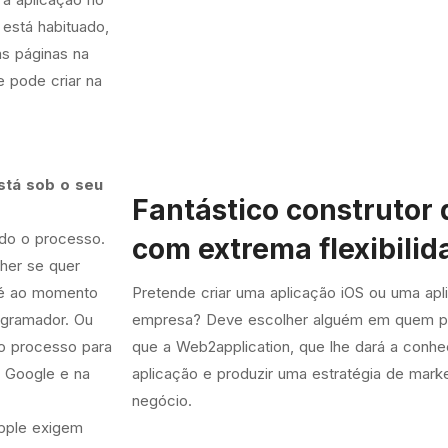
está habituado,
s páginas na
 pode criar na
stá sob o seu
Fantástico construtor 
odo o processo.
com extrema flexibilid
her se quer
té ao momento
Pretende criar uma aplicação iOS ou uma apl
ogramador. Ou
empresa? Deve escolher alguém em quem po
o processo para
que a Web2application, que lhe dará a conh
o Google e na
aplicação e produzir uma estratégia de mark
negócio.
Apple exigem