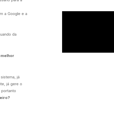
om a Google e a
quando da
 melhor
 sistema, já
te, já gere o
, portanto
eiro?