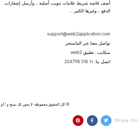
أضف قائمة شريط علامات تبويب أصلية ، وأرسل إشعارات
الدفع ، وغيرها الكثير …
support@web2application.com
تواصل معنا عبر الماسنجر
سكايب : تطبيق web2
اتصل بنا: +1 516 2047116
© كل الحقوق محفوظة. لا يجوز لك نسخ و / أو تص
Share On: