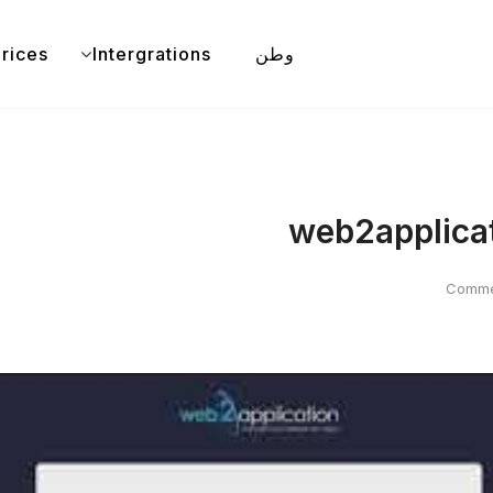
وطن
Intergrations
rices