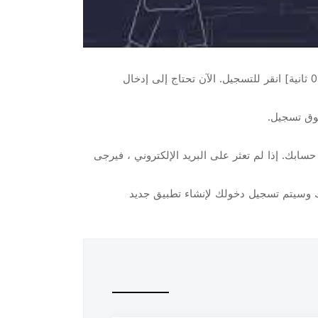
حسنًا ، حان الوقت الآن لبدء البناء. الرجاء إدخال الويب إلى application.com. اذهب إلى حسابي في رأس الصفحة. [تأخير: 0.5 ثانية] انقر للتسجيل. الآن تحتاج إلى إدخال
حسابك. إذا لم تعثر على البريد الإلكتروني ، فيرجى
بك وسيتم تسجيل دخولك لإنشاء تطبيق جديد