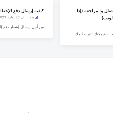
افي WordPress – الاتصال والمراجعة (إذا
كيفية إرسال دفع الإخطا
nir
23 يوليو، 2023
من أجل إرسال إشعار دفع إل