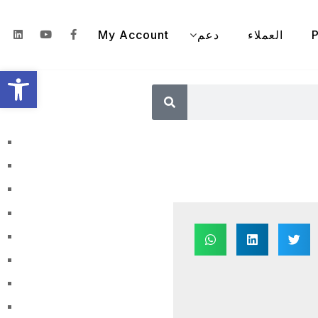
P
العملاء
دعم
My Account
olbar