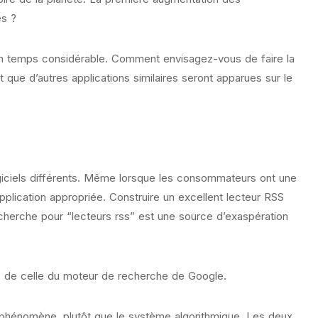
es ?
t un temps considérable. Comment envisagez-vous de faire la
 et que d’autres applications similaires seront apparues sur le
ogiciels différents. Même lorsque les consommateurs ont une
’application appropriée. Construire un excellent lecteur RSS
recherche pour “lecteurs rss” est une source d’exaspération
te de celle du moteur de recherche de Google.
 ce phénomène, plutôt que le système algorithmique. Les deux