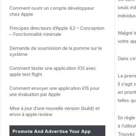
seuls in
Comment ouvrir un compte développeur
chez Apple
individus
Principes directeurs d’Apple 4.2 – Conception
Malgré l
– Fonctionnalité minimale
votre ap
Demande de soumission de la pomme sur le
système
Dans cet
Comment tester une application IOS avec
apple test flight
La premi
Il s’agi
Comment envoyer une application iOS pour
en prior
une évaluation par Apple
telles q
Mise à jour d’une nouvelle version (build) et
envoi à apple review
En règl
à l’util
Promote And Advertise Your App
Trouvez 