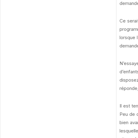
demander
Ce serai
programm
lorsque 
demandez
N’essaye
d’enfant
disposez
réponde,
Il est t
Peu de c
bien ava
lesquell