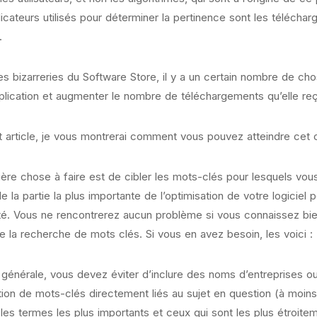
dicateurs utilisés pour déterminer la pertinence sont les téléch
.
es bizarreries du Software Store, il y a un certain nombre de c
plication et augmenter le nombre de téléchargements qu’elle reç
 article, je vous montrerai comment vous pouvez atteindre cet ob
ère chose à faire est de cibler les mots-clés pour lesquels vou
t de la partie la plus importante de l’optimisation de votre logici
ité. Vous ne rencontrerez aucun problème si vous connaissez bi
ue la recherche de mots clés. Si vous en avez besoin, les voici :
e
générale
, vous devez éviter d’inclure des noms d’entreprises 
isation de mots-clés directement liés au sujet en question (à moin
les termes les plus importants et ceux qui sont les plus étroitem