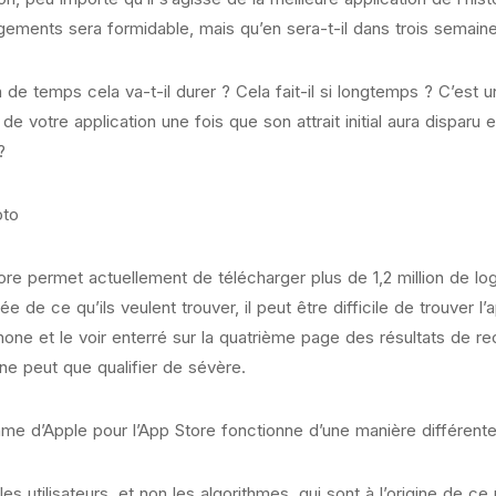
gements sera formidable, mais qu’en sera-t-il dans trois semain
de temps cela va-t-il durer ? Cela fait-il si longtemps ? C’es
 de votre application une fois que son attrait initial aura disparu
?
oto
ore permet actuellement de télécharger plus de 1,2 million de l
ée de ce qu’ils veulent trouver, il peut être difficile de trouver l
Phone et le voir enterré sur la quatrième page des résultats de 
 ne peut que qualifier de sévère.
thme d’Apple pour l’App Store fonctionne d’une manière différen
les utilisateurs, et non les algorithmes, qui sont à l’origine de