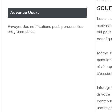
soum
Advance Users
Les annu
marketing
Envoyer des notifications push personnelles
programmables
qui peut
conséque
Même si 
dans les
révèle q
d’annuai
Interagi
Si votre
contribu
une augm